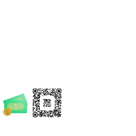
rrickSpruill.com