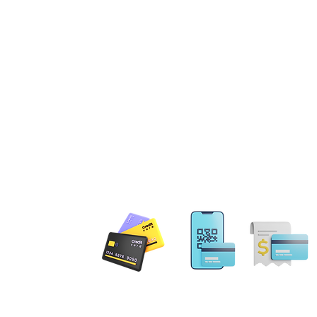
 PAYMENT
Email: MobileNotary@De
Ave. Ste 202 Herndon, VA
20171